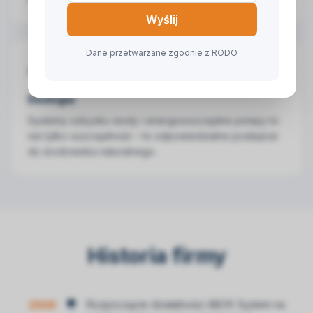
Wyślij
Dane przetwarzane zgodnie z RODO.
🌱
Ekologia
Systemy odzysku wody i energooszczędne pompy to
nie tylko oszczędność – to odpowiedzialne podejście
do środowiska naturalnego.
Historia firmy
Rozpoczęcie działalności ABOX System na
2009