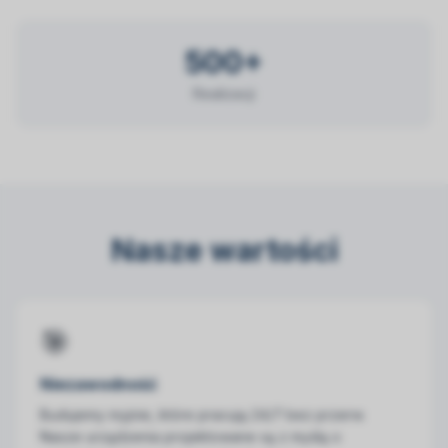
500+
Realizacji
Nasze wartości
🎯
Niezawodność
Budujemy myjnie, które pracują 24/7 bez przerw.
Nasze urządzenia projektowane są z myślą o