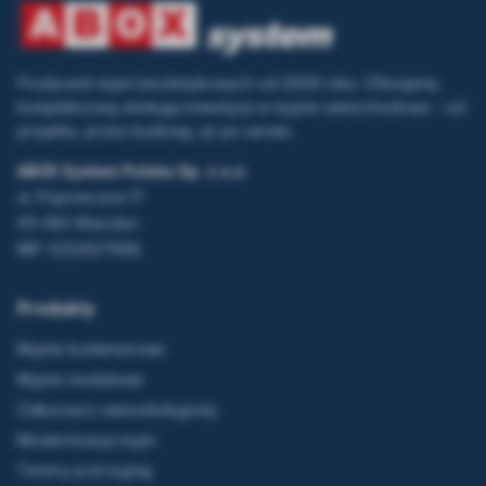
Producent myjni bezdotykowych od 2009 roku. Oferujemy
kompleksową obsługę inwestycji w myjnie samochodowe – od
projektu, przez budowę, aż po serwis.
ABOX System Polska Sp. z o.o.
ul. Poprzeczna 17
05-083 Wierzbin
NIP: 5222927668
Produkty
Myjnie kontenerowe
Myjnie modułowe
Odkurzacz samoobsługowy
Modernizacja myjni
Tereny pod myjnię