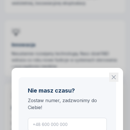
wieloletniej, bezawaryjnej eksploatacji.
💡
Innowacja
Nieustannie rozwijamy technologię. Nasz dział R&D
wdraża co roku nowe funkcje w systemach sterowania
i oszczędności mediów.
Nie masz czasu?
🤝
Zostaw numer, zadzwonimy do
Ciebie!
Partnerstwo
Traktujemy klientów jako długoterminowych partnerów
biznesowych. Jesteśmy dostępni na każdym etapie –
od projektu do serwisu.