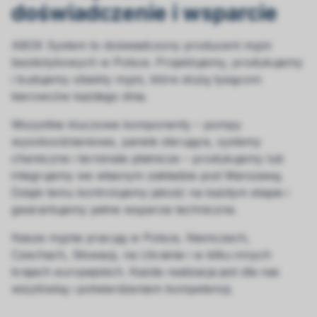
doświadczenie i wsparcie
ABOX System to doświadczony producent myjni
bezdotykowych w Polsce. Projektujemy, produkujemy
i budujemy obiekty myjni, które służą tysiącom
kierowców każdego dnia.
Wszystkie kluczowe komponenty – pompy
wysokociśnieniowe, panele sterujące, systemy
chemiczne i terminale płatnicze – produkujemy lub
integrujemy we własnym zakładzie pod Warszawą.
Dzięki temu kontrolujemy jakość na każdym etapie i
gwarantujemy pełne wsparcie techniczne.
Nasze myjnie pracują w Polsce, Niemczech,
Czechach, Słowacji, na Ukrainie i w kilku innych
krajach europejskich. Każda realizacja jest dla nas
wizytówką i potwierdzeniem kompetencji.