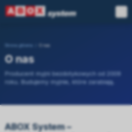
Strona główna
/
O nas
O nas
Producent myjni bezdotykowych od 2009
roku. Budujemy myjnie, które zarabiają.
ABOX System –