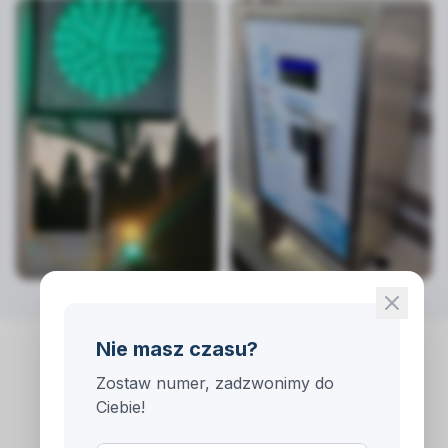
Nie masz czasu?
Zostaw numer, zadzwonimy do
Semafory sygnalizujące
Ciebie!
stan stanowiska