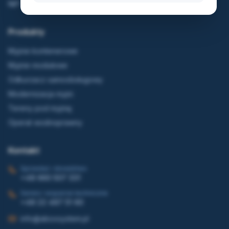
NIP: 5222927668
Produkty
Myjnie kontenerowe
Myjnie modułowe
Odkurzacz samoobsługowy
Modernizacja myjni
Tereny pod myjnię
Operat wodnoprawny
Kontakt
Sprzedaż i doradztwo
+48 660 507 331
Serwis i wsparcie techniczne
+48 22 487 51 60
info@aboxsystem.pl