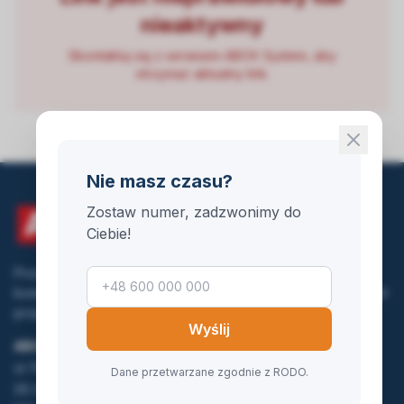
nieaktywny
Skontaktuj się z serwisem ABOX System, aby
otrzymać aktualny link.
Nie masz czasu?
Zostaw numer, zadzwonimy do
Ciebie!
Producent myjni bezdotykowych od 2009 roku. Oferujemy
kompleksową obsługę inwestycji w myjnie samochodowe – od
projektu, przez budowę, aż po serwis.
Wyślij
ABOX System Polska Sp. z o.o.
ul. Poprzeczna 17
Dane przetwarzane zgodnie z RODO.
05-083 Wierzbin