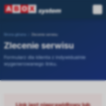
Strona główna
/
Zlecenie serwisu
Zlecenie serwisu
Formularz dla klienta z indywidualnie
wygenerowanego linku.
Link jest nieprawidłowy lub